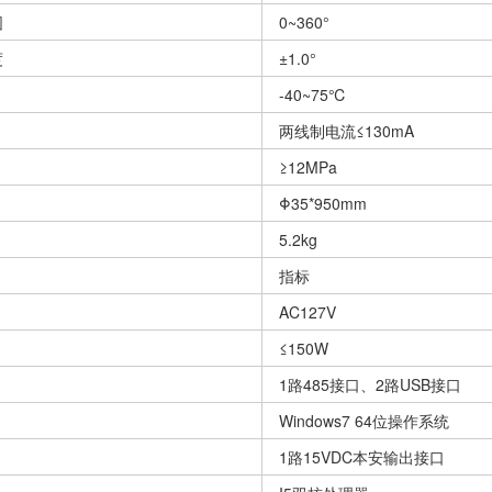
围
0~360°
度
±1.0°
-40~75℃
两线制电流≤130mA
≥12MPa
Φ35*950mm
5.2kg
指标
AC127V
≤150W
1路485接口、2路USB接口
Windows7 64位操作系统
1路15VDC本安输出接口