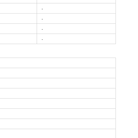
-
-
-
-