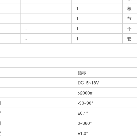
-
1
根
-
1
节
-
1
个
-
1
套
指标
DC15~18V
>2000m
围
-90~90°
度
±0.1°
围
0~360°
度
±1.0°