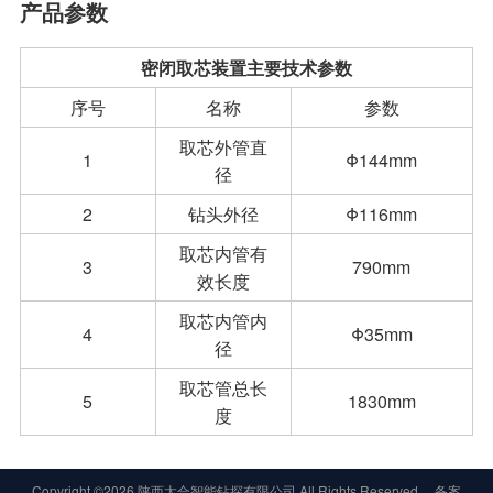
产品参数
密闭取芯装置主要技术参数
序号
名称
参数
取芯外管直
1
Φ144mm
径
2
钻头外径
Φ116mm
取芯内管有
3
790mm
效长度
取芯内管内
4
Φ35mm
径
取芯管总长
5
1830mm
度
Copyright ©2026 陕西太合智能钻探有限公司 All Rights Reserved. 备案